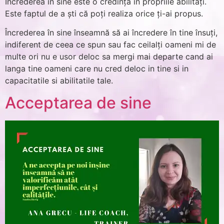
Încrederea în sine este o credință în propriile abilități.
Este faptul de a ști că poți realiza orice ți-ai propus.
Încrederea în sine înseamnă să ai încredere în tine însuți,
indiferent de ceea ce spun sau fac ceilalți oameni mi de
multe ori nu e usor deloc sa mergi mai departe cand ai
langa tine oameni care nu cred deloc in tine si in
capacitatile si abilitatile tale.
Acceptarea de sine