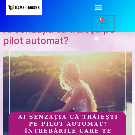
Categorie:
Blog
0
Ai senzația că trăiești pe
pilot automat?