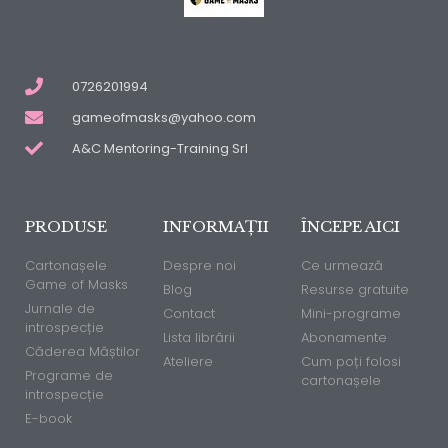
0726201994
gameofmasks@yahoo.com
A&C Mentoring-Training Srl
PRODUSE
INFORMAȚII
ÎNCEPE AICI
Cartonașele
Despre noi
Ce urmează
Game of Masks
Blog
Resurse gratuite
Jurnale de
Contact
Mini-programe
introspecție
Lista librării
Abonamente
Căderea Măștilor
Ateliere
Cum poți folosi
Programe de
cartonașele
introspecție
E-book