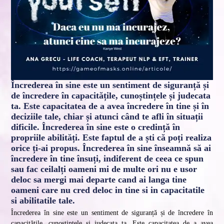
Încrederea în sine este un sentiment de siguranță și
de încredere în capacitățile, cunoștințele și judecata
ta. Este capacitatea de a avea încredere în tine și în
deciziile tale, chiar și atunci când te afli în situații
dificile. Încrederea în sine este o credință în
propriile abilități. Este faptul de a ști că poți realiza
orice ți-ai propus. Încrederea în sine înseamnă să ai
încredere în tine însuți, indiferent de ceea ce spun
sau fac ceilalți oameni mi de multe ori nu e usor
deloc sa mergi mai departe cand ai langa tine
oameni care nu cred deloc in tine si in capacitatile
si abilitatile tale.
Încrederea în sine este un sentiment de siguranță și de încredere în
capacitățile, cunoștințele și judecata ta. Este capacitatea de a avea