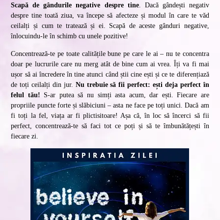
Scapă de gândurile negative despre tine
. Dacă gândești negativ
despre tine toată ziua, va începe să afecteze și modul în care te văd
ceilalți și cum te tratează și ei. Scapă de aceste gânduri negative,
înlocuindu-le în schimb cu unele pozitive!
Concentrează-te pe toate calitățile bune pe care le ai – nu te concentra
doar pe lucrurile care nu merg atât de bine cum ai vrea. Îți va fi mai
ușor să ai încredere în tine atunci când știi cine ești și ce te diferențiază
de toți ceilalți din jur.
Nu trebuie să fii perfect: ești deja perfect în
felul tău!
S-ar putea să nu simți asta acum, dar ești. Fiecare are
propriile puncte forte și slăbiciuni – asta ne face pe toți unici. Dacă am
fi toți la fel, viața ar fi plictisitoare! Așa că, în loc să încerci să fii
perfect, concentrează-te să faci tot ce poți și să te îmbunătățești în
fiecare zi.