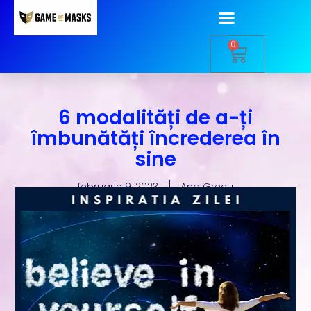
0
6 modalități de a-ți
îmbunătăți încrederea în
sine
februarie 9, 2023
Ana Grecu