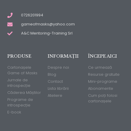
0726201994
gameofmasks@yahoo.com
A&C Mentoring-Training Srl
PRODUSE
INFORMAȚII
ÎNCEPE AICI
Cartonașele
Despre noi
Ce urmează
Game of Masks
Blog
Resurse gratuite
Jurnale de
Contact
Mini-programe
introspecție
Lista librării
Abonamente
Căderea Măștilor
Ateliere
Cum poți folosi
Programe de
cartonașele
introspecție
E-book