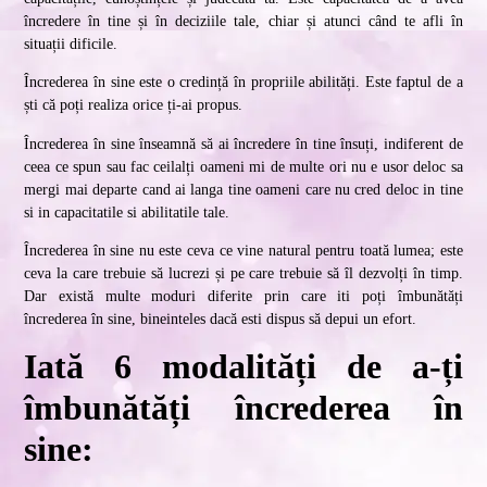
încredere în tine și în deciziile tale, chiar și atunci când te afli în
situații dificile.
Încrederea în sine este o credință în propriile abilități. Este faptul de a
ști că poți realiza orice ți-ai propus.
Încrederea în sine înseamnă să ai încredere în tine însuți, indiferent de
ceea ce spun sau fac ceilalți oameni mi de multe ori nu e usor deloc sa
mergi mai departe cand ai langa tine oameni care nu cred deloc in tine
si in capacitatile si abilitatile tale.
Încrederea în sine nu este ceva ce vine natural pentru toată lumea; este
ceva la care trebuie să lucrezi și pe care trebuie să îl dezvolți în timp.
Dar există multe moduri diferite prin care iti poți îmbunătăți
încrederea în sine, bineinteles dacă esti dispus să depui un efort.
Iată 6 modalități de a-ți
îmbunătăți încrederea în
sine: