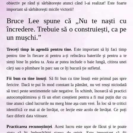
obiectiv pe rând și sărbătorește atunci când l-ai realizat! Este foarte
important să sărbătorești micile victorii!
Bruce Lee spune că „Nu te naști cu
încredere. Trebuie să o construiești, ca pe
un mușchi.”
Treceți timp în agendă pentru tine.
Este important să îți faci timp
pentru tine în fiecare zi pentru a-ți reîncărca bateriile și pentru a te
simți bine în pielea ta. Asta ar putea include o baie lungă, citirea unei
cărți sau o plimbare în parc sau ce îți bucură ție sufletul.
Fii bun cu tine însuți
. Să fii bun cu tine însuți este primul pas spre
fericire. Dacă te pui în mod constant la pământ, nu vei reuși niciodată
să treci peste sentimentele tale negative. În schimb, încearcă să practici
autocompătimirea și fă un efort conștient pentru a fi mai puțin dur cu
tine atunci când lucrurile nu merg bine așa cum vrei. În loc să te critici
identifică ce mai ai de învățat, ce lecție este acolo de învățat. Ce poți
face diferit data viitoare.
Practicarea recunoștinței
. Acest lucru este ușor de făcut și te poate
ajuta să îți îmbunătățiți starea de spirit. Este important să fii