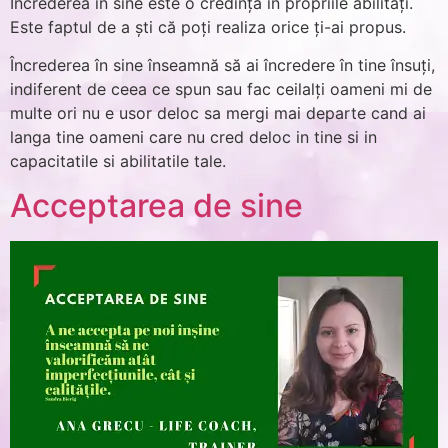
Încrederea în sine este o credință în propriile abilități.
Este faptul de a ști că poți realiza orice ți-ai propus.
Încrederea în sine înseamnă să ai încredere în tine însuți,
indiferent de ceea ce spun sau fac ceilalți oameni mi de
multe ori nu e usor deloc sa mergi mai departe cand ai
langa tine oameni care nu cred deloc in tine si in
capacitatile si abilitatile tale.
Acceptarea de sine