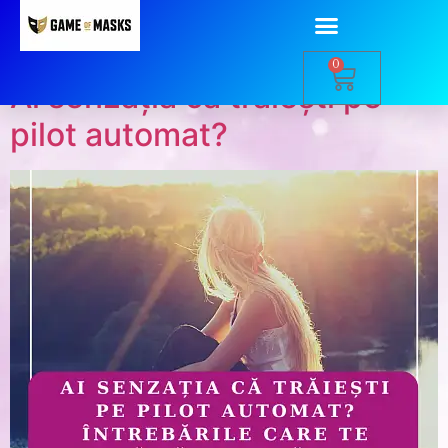
Autor:
Ana Grecu
0
Ai senzația că trăiești pe
pilot automat?