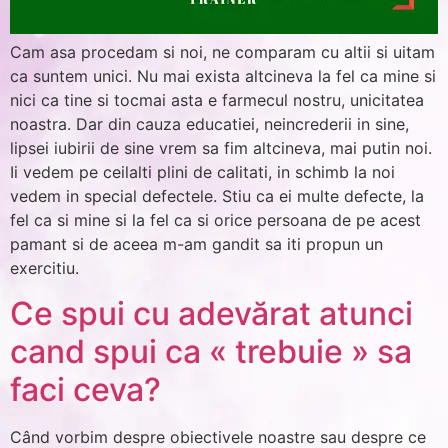
Cam asa procedam si noi, ne comparam cu altii si uitam
ca suntem unici. Nu mai exista altcineva la fel ca mine si
nici ca tine si tocmai asta e farmecul nostru, unicitatea
noastra. Dar din cauza educatiei, neincrederii in sine,
lipsei iubirii de sine vrem sa fim altcineva, mai putin noi.
Ii vedem pe ceilalti plini de calitati, in schimb la noi
vedem in special defectele. Stiu ca ei multe defecte, la
fel ca si mine si la fel ca si orice persoana de pe acest
pamant si de aceea m-am gandit sa iti propun un
exercitiu.
Ce spui cu adevărat atunci
cand spui ca « trebuie » sa
faci ceva?
Când vorbim despre obiectivele noastre sau despre ce