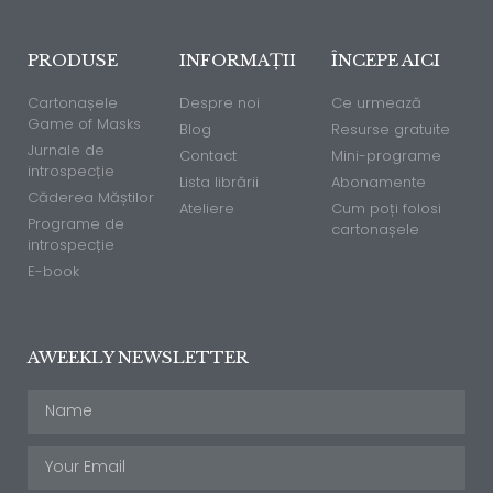
PRODUSE
INFORMAȚII
ÎNCEPE AICI
Cartonașele
Despre noi
Ce urmează
Game of Masks
Blog
Resurse gratuite
Jurnale de
Contact
Mini-programe
introspecție
Lista librării
Abonamente
Căderea Măștilor
Ateliere
Cum poți folosi
Programe de
cartonașele
introspecție
E-book
AWEEKLY NEWSLETTER