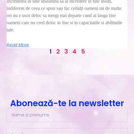
Încrederea în sine înseamnă să ai încredere în tine însuți,
indiferent de ceea ce spun sau fac ceilalți oameni mi de multe
ori nu e usor deloc sa mergi mai departe cand ai langa tine
oameni care nu cred deloc in tine si in capacitatile si abilitatile
tale.
Read More
1
2
3
4
5
Abonează-te la newsletter