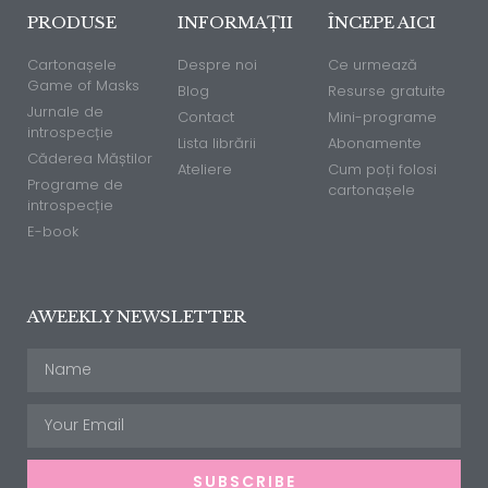
PRODUSE
INFORMAȚII
ÎNCEPE AICI
Cartonașele
Despre noi
Ce urmează
Game of Masks
Blog
Resurse gratuite
Jurnale de
Contact
Mini-programe
introspecție
Lista librării
Abonamente
Căderea Măștilor
Ateliere
Cum poți folosi
Programe de
cartonașele
introspecție
E-book
AWEEKLY NEWSLETTER
SUBSCRIBE