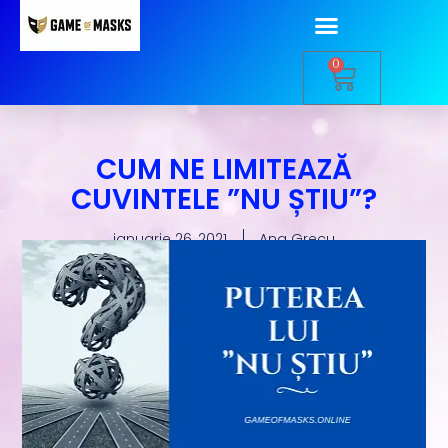
0
CUM NE LIMITEAZĂ
CUVINTELE ”NU ȘTIU”?
ianuarie 26, 2021
Ana Grecu