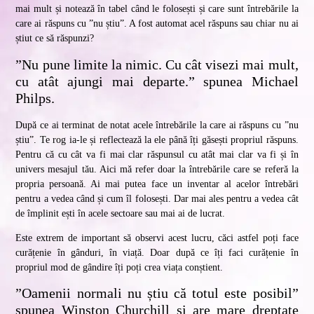
mai mult și notează în tabel când le folosești și care sunt întrebările la
care ai răspuns cu ”nu știu”. A fost automat acel răspuns sau chiar nu ai
știut ce să răspunzi?
”Nu pune limite la nimic. Cu cât visezi mai mult,
cu atât ajungi mai departe.” spunea Michael
Philps.
După ce ai terminat de notat acele întrebările la care ai răspuns cu ”nu
știu”. Te rog ia-le și reflectează la ele până îți găsești propriul răspuns.
Pentru că cu cât va fi mai clar răspunsul cu atât mai clar va fi și în
univers mesajul tău. Aici mă refer doar la întrebările care se referă la
propria persoană. Ai mai putea face un inventar al acelor întrebări
pentru a vedea când și cum îl folosești. Dar mai ales pentru a vedea cât
de împlinit ești în acele sectoare sau mai ai de lucrat.
Este extrem de important să observi acest lucru, căci astfel poți face
curățenie în gânduri, în viață. Doar după ce îți faci curățenie în
propriul mod de gândire îți poți crea viața conștient.
”Oamenii normali nu știu că totul este posibil”
spunea Winston Churchill și are mare dreptate