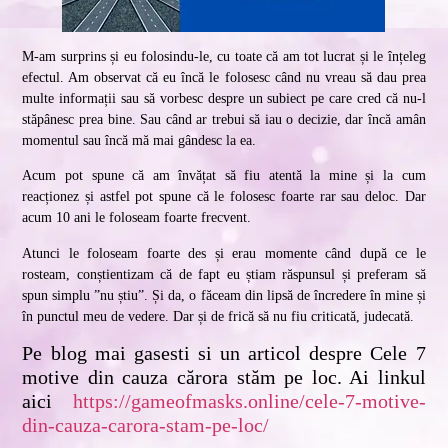
M-am surprins și eu folosindu-le, cu toate că am tot lucrat și le înțeleg
efectul. Am observat că eu încă le folosesc când nu vreau să dau prea
multe informații sau să vorbesc despre un subiect pe care cred că nu-l
stăpânesc prea bine. Sau când ar trebui să iau o decizie, dar încă amân
momentul sau încă mă mai gândesc la ea.
Acum pot spune că am învățat să fiu atentă la mine și la cum
reacționez și astfel pot spune că le folosesc foarte rar sau deloc. Dar
acum 10 ani le foloseam foarte frecvent.
Atunci le foloseam foarte des și erau momente când după ce le
rosteam, conștientizam că de fapt eu știam răspunsul și preferam să
spun simplu ”nu știu”. Și da, o făceam din lipsă de încredere în mine și
în punctul meu de vedere. Dar și de frică să nu fiu criticată, judecată.
Pe blog mai gasesti si un articol despre Cele 7
motive din cauza cărora stăm pe loc. Ai linkul
aici
https://gameofmasks.online/cele-7-motive-
din-cauza-carora-stam-pe-loc/