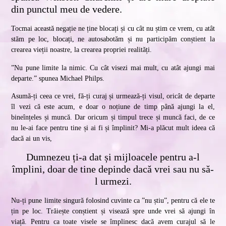
din punctul meu de vedere.
Tocmai această negație ne ține blocați și cu cât nu știm ce vrem, cu atât
stăm pe loc, blocați, ne autosabotăm și nu participăm conștient la
crearea vieții noastre, la crearea propriei realități.
”Nu pune limite la nimic. Cu cât visezi mai mult, cu atât ajungi mai
departe.” spunea Michael Philps.
Asumă-ți ceea ce vrei, fă-ți curaj și urmează-ți visul, oricât de departe
îl vezi că este acum, e doar o noțiune de timp până ajungi la el,
bineînțeles și muncă. Dar oricum și timpul trece și muncă faci, de ce
nu le-ai face pentru tine și ai fi și împlinit? Mi-a plăcut mult ideea că
dacă ai un vis,
Dumnezeu ți-a dat și mijloacele pentru a-l
împlini, doar de tine depinde dacă vrei sau nu să-
l urmezi.
Nu-ți pune limite singură folosind cuvinte ca ”nu știu”, pentru că ele te
țin pe loc. Trăiește conștient și visează spre unde vrei să ajungi în
viață. Pentru ca toate visele se împlinesc dacă avem curajul să le