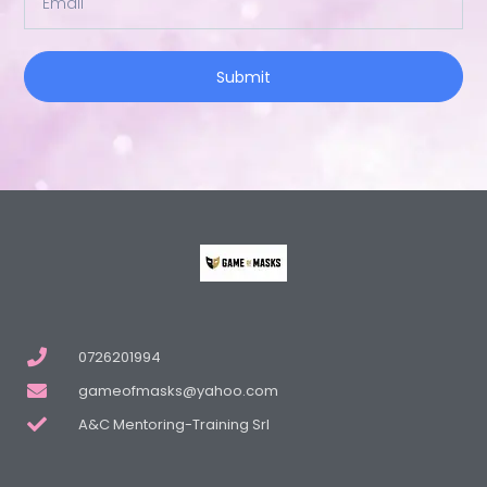
Submit
0726201994
gameofmasks@yahoo.com
A&C Mentoring-Training Srl