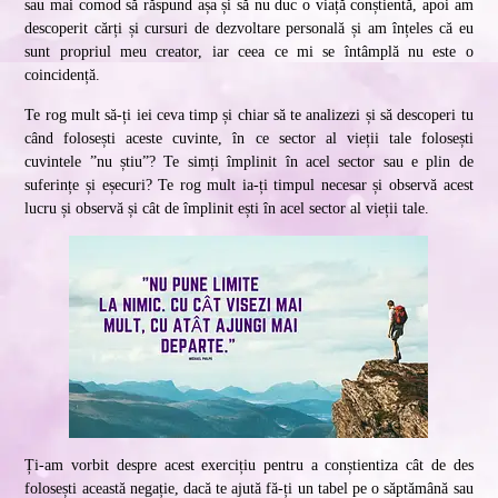
sau mai comod să răspund așa și să nu duc o viață conștientă, apoi am
descoperit cărți și cursuri de dezvoltare personală și am înțeles că eu
sunt propriul meu creator, iar ceea ce mi se întâmplă nu este o
coincidență.
Te rog mult să-ți iei ceva timp și chiar să te analizezi și să descoperi tu
când folosești aceste cuvinte, în ce sector al vieții tale folosești
cuvintele ”nu știu”? Te simți împlinit în acel sector sau e plin de
suferințe și eșecuri? Te rog mult ia-ți timpul necesar și observă acest
lucru și observă și cât de împlinit ești în acel sector al vieții tale.
Ți-am vorbit despre acest exercițiu pentru a conștientiza cât de des
folosești această negație, dacă te ajută fă-ți un tabel pe o săptămână sau