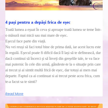
4 pași pentru a depăși frica de eșec
Toată lumea a eșuat în ceva și aproape toată lumea se teme într-
o măsură mai mică sau mai mare de eșec.
Eșecul face parte din viață.
Nu vei reuși să faci totul bine de prima dată, iar acest lucru este
în regulă. Eșecul poate fi dificil dacă îl lași să te definească, dar
dacă continui să încerci și să înveți din greșelile tale, te va face
mai puternic în cele din urmă, gândeste-te la o situație prin care
ai trecut și ai simtit multă frică de eșec, dar totuși ai mers mai
departe. Faptul ca ai continuat si ai trecut peste acea frica, cum
te-a facut sa te simti?
Read More