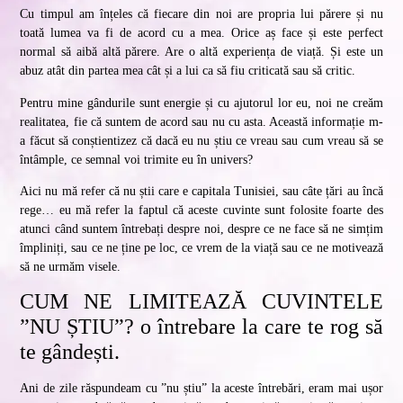
Cu timpul am înțeles că fiecare din noi are propria lui părere și nu
toată lumea va fi de acord cu a mea. Orice aș face și este perfect
normal să aibă altă părere. Are o altă experiența de viață. Și este un
abuz atât din partea mea cât și a lui ca să fiu criticată sau să critic.
Pentru mine gândurile sunt energie și cu ajutorul lor eu, noi ne creăm
realitatea, fie că suntem de acord sau nu cu asta. Această informație m-
a făcut să conștientizez că dacă eu nu știu ce vreau sau cum vreau să se
întâmple, ce semnal voi trimite eu în univers?
Aici nu mă refer că nu știi care e capitala Tunisiei, sau câte țări au încă
rege… eu mă refer la faptul că aceste cuvinte sunt folosite foarte des
atunci când suntem întrebați despre noi, despre ce ne face să ne simțim
împliniți, sau ce ne ține pe loc, ce vrem de la viață sau ce ne motivează
să ne urmăm visele.
CUM NE LIMITEAZĂ CUVINTELE
”NU ȘTIU”? o întrebare la care te rog să
te gândești.
Ani de zile răspundeam cu ”nu știu” la aceste întrebări, eram mai ușor