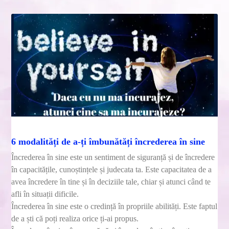
6 modalități de a-ți îmbunătăți încrederea în sine
Încrederea în sine este un sentiment de siguranță și de încredere
în capacitățile, cunoștințele și judecata ta. Este capacitatea de a
avea încredere în tine și în deciziile tale, chiar și atunci când te
afli în situații dificile.
Încrederea în sine este o credință în propriile abilități. Este faptul
de a ști că poți realiza orice ți-ai propus.