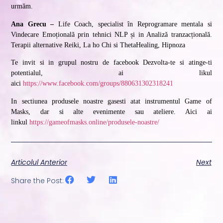
urmăm.
Ana Grecu –
Life Coach, specialist în Reprogramare mentala si
Vindecare Emoțională prin tehnici NLP și in Analiză tranzacțională.
Terapii alternative Reiki, La ho Chi si ThetaHealing, Hipnoza
Te invit si in grupul nostru de facebook Dezvolta-te si atinge-ti
potentialul, ai likul
aici
https://www.facebook.com/groups/880631302318241
In sectiunea produsele noastre gasesti atat instrumentul Game of
Masks, dar si alte evenimente sau ateliere. Aici ai
linkul
https://gameofmasks.online/produsele-noastre/
Articolul Anterior
Next
Share the Post: