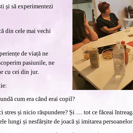
ști și să experimentezi
ncă din cele mai vechi
periențe de viață ne
scoperim pasiunile, ne
 cu cei din jur.
ie:
cundă cum era când erai copil?
 stres și nicio răspundere? Și … tot ce făceai întreag
lele lungi și nesfârșite de joacă și imitarea persoanelor