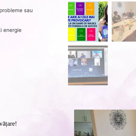
r probleme sau
i energie
vățare!