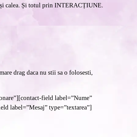
ile și calea. Și totul prin INTERACȚIUNE.
mare drag daca nu stii sa o folosesti,
onare”][contact-field label=”Nume”
eld label=”Mesaj” type=”textarea”]