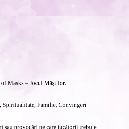
 of Masks – Jocul Măștilor.
, Spiritualitate, Familie, Convingeri
ări sau provocări pe care jucătorii trebuie