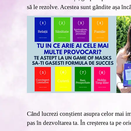
să le rezolve. Acestea sunt gândite așa încâ
Când lucrezi conștient asupra celor mai impo
pas în dezvoltarea ta. În creșterea ta pe ori