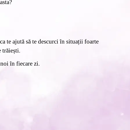
 asta?
a te ajută să te descurci în situații foarte
trăiești.
noi în fiecare zi.