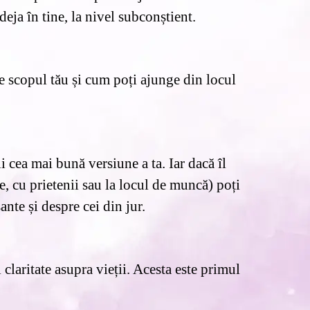
deja în tine, la nivel subconștient.
te scopul tău și cum poți ajunge din locul
vii cea mai bună versiune a ta. Iar dacă îl
ie, cu prietenii sau la locul de muncă) poți
nte și despre cei din jur.
claritate asupra vieții. Acesta este pri
mul