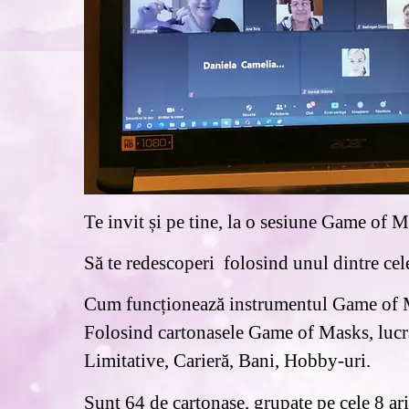
Te invit și pe tine, la o sesiune
Game of M
Să te redescoperi folosind unul dintre ce
Cum funcționează instrumentul Game of
Folosind cartonasele Game of Masks, lucră
Limitative, Carieră, Bani, Hobby-uri.
Sunt 64 de cartonașe, grupate pe cele 8 arii