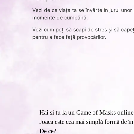
Vezi de ce viața ta se învârte în jurul uno
momente de cumpănă.
Vezi cum poți să scapi de stres și să capeț
pentru a face față provocărilor.
Hai si tu la un Game of Masks online
Joaca este cea mai simplă formă de în
De ce?