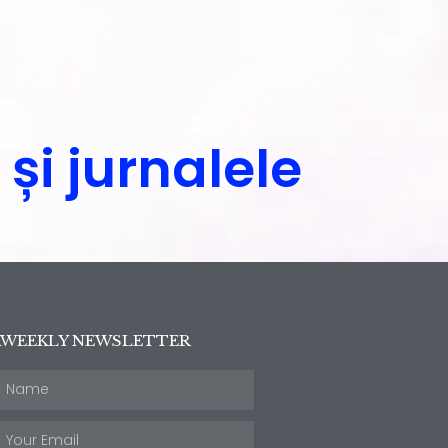
i jurnalele
AWEEKLY NEWSLETTER