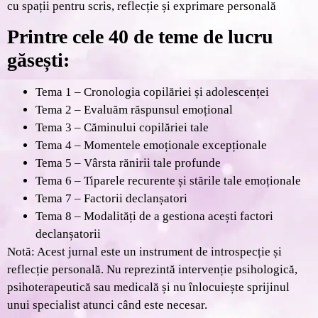
cu spații pentru scris, reflecție și exprimare personală
Printre cele 40 de teme de lucru
găsești:
Tema 1 – Cronologia copilăriei și adolescenței
Tema 2 – Evaluăm răspunsul emoțional
Tema 3 – Căminului copilăriei tale
Tema 4 – Momentele emoționale excepționale
Tema 5 – Vârsta rănirii tale profunde
Tema 6 – Tiparele recurente și stările tale emoționale
Tema 7 – Factorii declanșatori
Tema 8 – Modalități de a gestiona acești factori
declanșatorii
Notă: Acest jurnal este un instrument de introspecție și
reflecție personală. Nu reprezintă intervenție psihologică,
psihoterapeutică sau medicală și nu înlocuiește sprijinul
unui specialist atunci când este necesar.