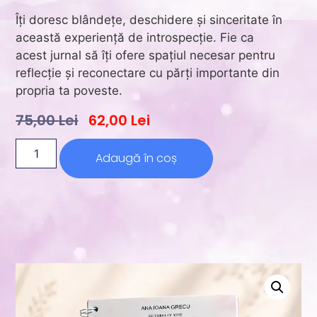
Îți doresc blândețe, deschidere și sinceritate în
această experiență de introspecție. Fie ca
acest jurnal să îți ofere spațiul necesar pentru
reflecție și reconectare cu părți importante din
propria ta poveste.
75,00
Lei
62,00
Lei
Adaugă în coș