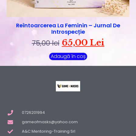
Reîntoarcerea La Feminin – Jurnal De
Introspecție
65,00
Lei
75,00
lei
Adaugă în coș
0726201994
gameofmasks@yahoo.com
A&C Mentoring-Training Srl