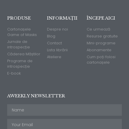
PRODUSE
INFORMAȚII
ÎNCEPE AICI
Cartonașele
Despre noi
Ce urmează
Game of Masks
Blog
Resurse gratuite
Jurnale de
Contact
Mini-programe
introspecție
Lista librării
Abonamente
Căderea Măștilor
Ateliere
Cum poți folosi
Programe de
cartonașele
introspecție
E-book
AWEEKLY NEWSLETTER