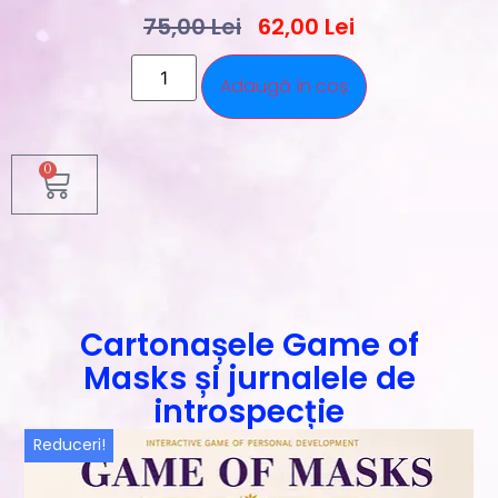
75,00
Lei
62,00
Lei
Adaugă în coș
0
Cartonașele Game of
Masks și jurnalele de
introspecție
Reduceri!