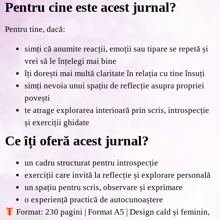
Pentru cine este acest jurnal?
Pentru tine, dacă:
simți că anumite reacții, emoții sau tipare se repetă și
vrei să le înțelegi mai bine
îți dorești mai multă claritate în relația cu tine însuți
simți nevoia unui spațiu de reflecție asupra propriei
povești
te atrage explorarea interioară prin scris, introspecție
și exerciții ghidate
Ce îți oferă acest jurnal?
un cadru structurat pentru introspecție
exerciții care invită la reflecție și explorare personală
un spațiu pentru scris, observare și exprimare
o experiență practică de autocunoaștere
Format:
230 pagini | Format A5 | Design cald și feminin,