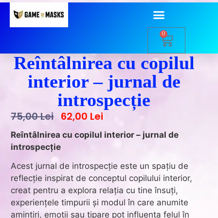
0
Reîntâlnirea cu copilul
interior – jurnal de
introspecție
75,00
Lei
62,00
Lei
Reîntâlnirea cu copilul interior – jurnal de
introspecție
Acest jurnal de introspecție este un spațiu de
reflecție inspirat de conceptul copilului interior,
creat pentru a explora relația cu tine însuți,
experiențele timpurii și modul în care anumite
amintiri, emoții sau tipare pot influența felul în