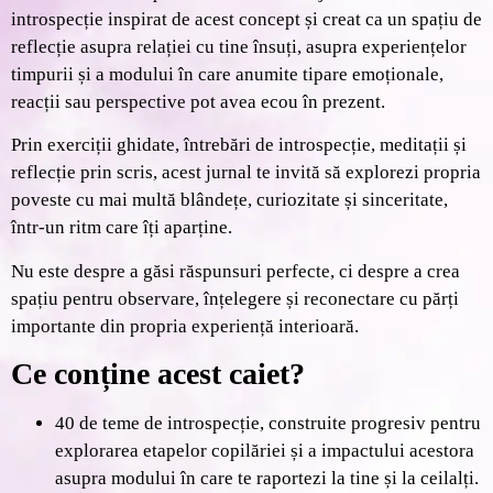
introspecție inspirat de acest concept și creat ca un spațiu de
reflecție asupra relației cu tine însuți, asupra experiențelor
timpurii și a modului în care anumite tipare emoționale,
reacții sau perspective pot avea ecou în prezent.
Prin exerciții ghidate, întrebări de introspecție, meditații și
reflecție prin scris, acest jurnal te invită să explorezi propria
poveste cu mai multă blândețe, curiozitate și sinceritate,
într-un ritm care îți aparține.
Nu este despre a găsi răspunsuri perfecte, ci despre a crea
spațiu pentru observare, înțelegere și reconectare cu părți
importante din propria experiență interioară.
Ce conține acest caiet?
40 de teme de introspecție
, construite progresiv pentru
explorarea etapelor copilăriei și a impactului acestora
asupra modului în care te raportezi la tine și la ceilalți.