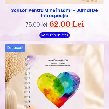
Scrisori Pentru Mine Însămi – Jurnal De
Introspecție
62,00
Lei
75,00
lei
Adaugă în coș
Reduceri!