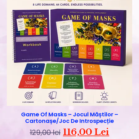
Game Of Masks – Jocul Măștilor –
Cartonașe/joc De Introspecție
116,00
Lei
129,00
lei